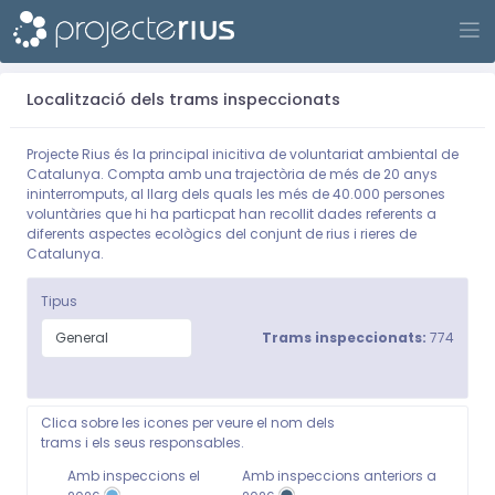
Sign up
Localització dels trams inspeccionats
Projecte Rius és la principal inicitiva de voluntariat ambiental de
Catalunya. Compta amb una trajectòria de més de 20 anys
ininterromputs, al llarg dels quals les més de 40.000 persones
voluntàries que hi ha particpat han recollit dades referents a
diferents aspectes ecològics del conjunt de rius i rieres de
Catalunya.
Tipus
Trams inspeccionats:
774
Clica sobre les icones per veure el nom dels
trams i els seus responsables.
Amb inspeccions el
Amb inspeccions anteriors a