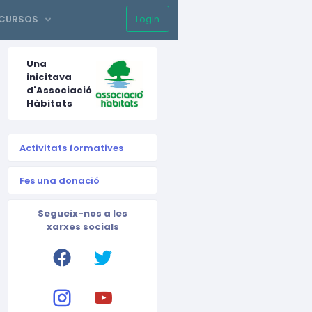
ECURSOS
Login
Sign up
Una
inicitava
d'Associació
Hàbitats
Activitats formatives
Fes una donació
Segueix-nos a les
xarxes socials