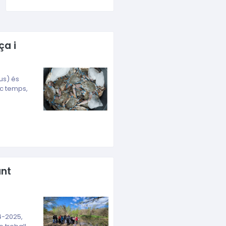
ça i
us) és
oc temps,
ant
24-2025,