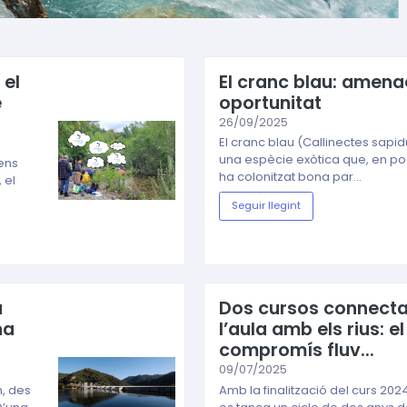
 el
El cranc blau: amena
e
oportunitat
26/09/2025
El cranc blau (Callinectes sapid
una espècie exòtica que, en p
ens
ha colonitzat bona par...
 el
Seguir llegint
a
Dos cursos connect
na
l’aula amb els rius: el
compromís fluv...
09/07/2025
, des
Amb la finalització del curs 20