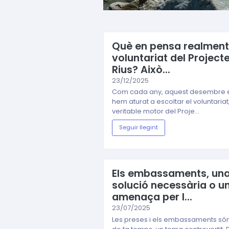
Què en pensa realment
voluntariat del Project
Rius? Això...
23/12/2025
Com cada any, aquest desembre 
hem aturat a escoltar el voluntariat,
veritable motor del Proje...
Seguir llegint
Els embassaments, un
solució necessària o u
amenaça per l...
23/07/2025
Les preses i els embassaments són